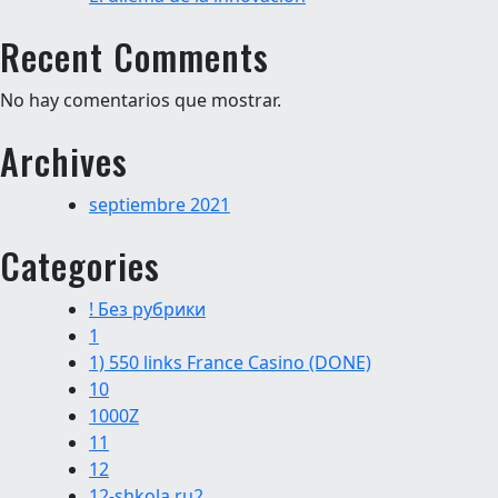
Recent Comments
No hay comentarios que mostrar.
Archives
septiembre 2021
Categories
! Без рубрики
1
1) 550 links France Casino (DONE)
10
1000Z
11
12
12-shkola.ru2