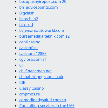
bezopasnyirepost.com 20
bh_advicepoints.com
Bigclash
bstech.in2
bt prod
bt_weareautoworld.com
bursamedikalteknik.com z2
canli casino
casinofast
casinom 12855
cgvipra.com z1
CH
ch_finansman.net
chinabridgegroup.co.uk
CIB
Classy Casino
cmpmos.ru
comodidadysalud.com.co
Consulting services in the UAE