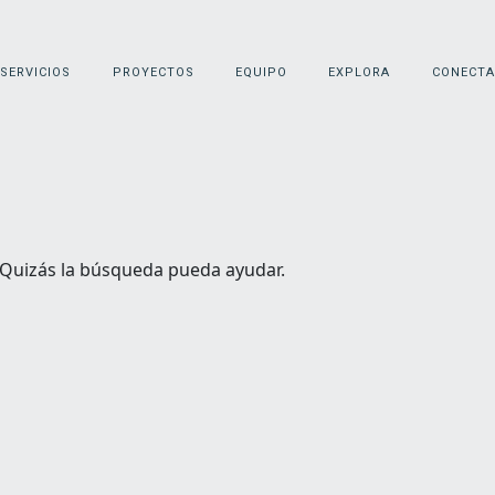
SERVICIOS
PROYECTOS
EQUIPO
EXPLORA
CONECTA
Quizás la búsqueda pueda ayudar.