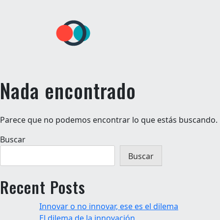
Skip
to
content
Nada encontrado
Parece que no podemos encontrar lo que estás buscando. 
Buscar
Buscar
Recent Posts
Innovar o no innovar, ese es el dilema
El dilema de la innovación