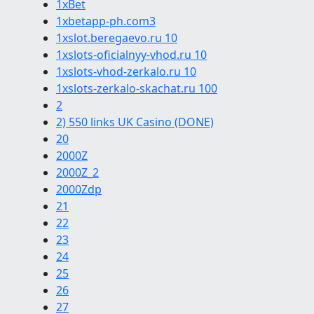
1xBet
1xbetapp-ph.com3
1xslot.beregaevo.ru 10
1xslots-oficialnyy-vhod.ru 10
1xslots-vhod-zerkalo.ru 10
1xslots-zerkalo-skachat.ru 100
2
2) 550 links UK Casino (DONE)
20
2000Z
2000Z_2
2000Zdp
21
22
23
24
25
26
27