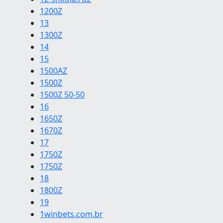
1200Z
13
1300Z
14
15
1500AZ
1500Z
1500Z 50-50
16
1650Z
1670Z
17
1750Z
1750Z
18
1800Z
19
1winbets.com.br