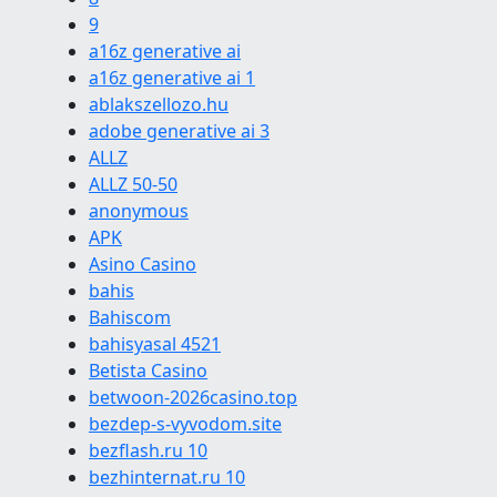
9
a16z generative ai
a16z generative ai 1
ablakszellozo.hu
adobe generative ai 3
ALLZ
ALLZ 50-50
anonymous
APK
Asino Casino
bahis
Bahiscom
bahisyasal 4521
Betista Casino
betwoon-2026casino.top
bezdep-s-vyvodom.site
bezflash.ru 10
bezhinternat.ru 10