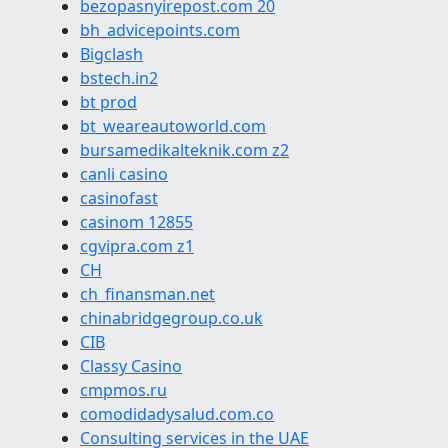
bezopasnyirepost.com 20
bh_advicepoints.com
Bigclash
bstech.in2
bt prod
bt_weareautoworld.com
bursamedikalteknik.com z2
canli casino
casinofast
casinom 12855
cgvipra.com z1
CH
ch_finansman.net
chinabridgegroup.co.uk
CIB
Classy Casino
cmpmos.ru
comodidadysalud.com.co
Consulting services in the UAE