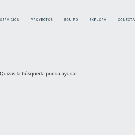
SERVICIOS
PROYECTOS
EQUIPO
EXPLORA
CONECTA
Quizás la búsqueda pueda ayudar.