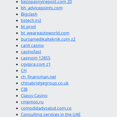
bezopasnyirepost.com 20
bh_advicepoints.com
Bigclash
bstech.in2
bt prod
bt_weareautoworld.com
bursamedikalteknik.com z2
canli casino
casinofast
casinom 12855
cgvipra.com z1
CH
ch_finansman.net
chinabridgegroup.co.uk
CIB
Classy Casino
cmpmos.ru
comodidadysalud.com.co
Consulting services in the UAE