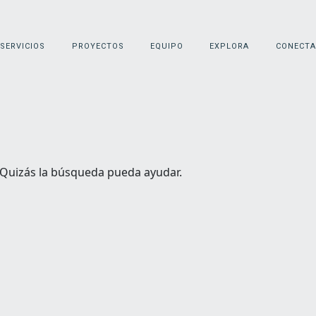
SERVICIOS
PROYECTOS
EQUIPO
EXPLORA
CONECTA
Quizás la búsqueda pueda ayudar.