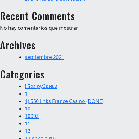
Recent Comments
No hay comentarios que mostrar.
Archives
septiembre 2021
Categories
! Без рубрики
1
1) 550 links France Casino (DONE)
10
1000Z
11
12
12-shkola.ru2