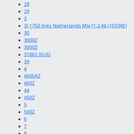
28
29
3
3) 1750 links Netherlands Mix (1-2-NL) (DONE)
30
3000Z
3000Z
31862 05.02
39
4
4000AZ
400Z
44
450Z
5
500Z
6
7
8