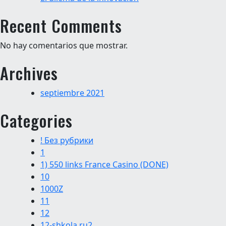
Recent Comments
No hay comentarios que mostrar.
Archives
septiembre 2021
Categories
! Без рубрики
1
1) 550 links France Casino (DONE)
10
1000Z
11
12
12-shkola.ru2