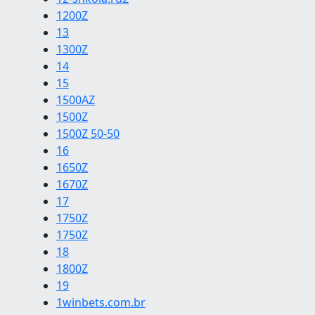
1200Z
13
1300Z
14
15
1500AZ
1500Z
1500Z 50-50
16
1650Z
1670Z
17
1750Z
1750Z
18
1800Z
19
1winbets.com.br