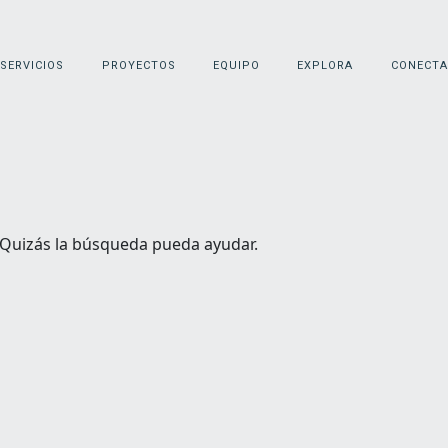
SERVICIOS
PROYECTOS
EQUIPO
EXPLORA
CONECTA
Quizás la búsqueda pueda ayudar.