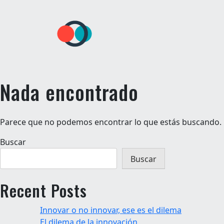
Skip
to
content
Nada encontrado
Parece que no podemos encontrar lo que estás buscando. 
Buscar
Buscar
Recent Posts
Innovar o no innovar, ese es el dilema
El dilema de la innovación