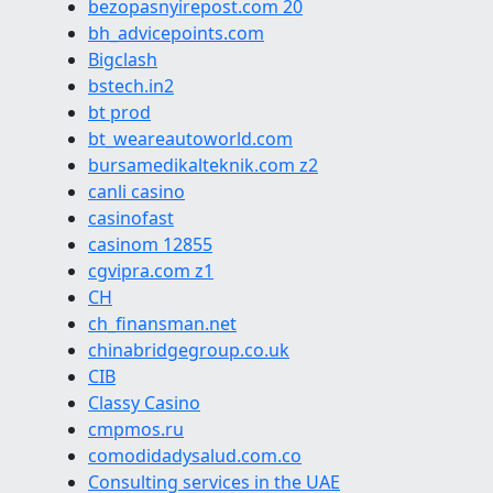
bezopasnyirepost.com 20
bh_advicepoints.com
Bigclash
bstech.in2
bt prod
bt_weareautoworld.com
bursamedikalteknik.com z2
canli casino
casinofast
casinom 12855
cgvipra.com z1
CH
ch_finansman.net
chinabridgegroup.co.uk
CIB
Classy Casino
cmpmos.ru
comodidadysalud.com.co
Consulting services in the UAE