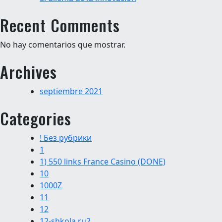
Recent Comments
No hay comentarios que mostrar.
Archives
septiembre 2021
Categories
! Без рубрики
1
1) 550 links France Casino (DONE)
10
1000Z
11
12
12-shkola.ru2