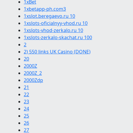
1xBet
1xbetapp-ph.com3
1xslot.beregaevo.ru 10
1xslots-oficialnyy-vhod.ru 10
1xslots-vhod-zerkalo.ru 10
1xslots-zerkalo-skachat.ru 100
2
2) 550 links UK Casino (DONE)
20
2000Z
2000Z_2
2000Zdp
21
22
23
24
25
26
27