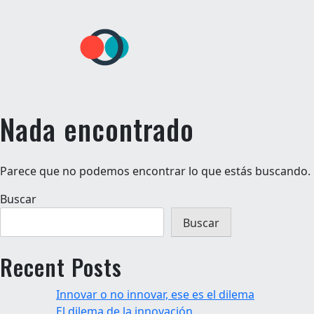
Skip
to
content
Nada encontrado
Parece que no podemos encontrar lo que estás buscando. 
Buscar
Buscar
Recent Posts
Innovar o no innovar, ese es el dilema
El dilema de la innovación