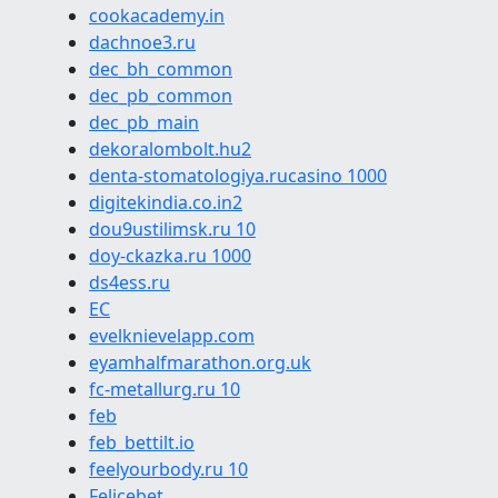
cookacademy.in
dachnoe3.ru
dec_bh_common
dec_pb_common
dec_pb_main
dekoralombolt.hu2
denta-stomatologiya.rucasino 1000
digitekindia.co.in2
dou9ustilimsk.ru 10
doy-ckazka.ru 1000
ds4ess.ru
EC
evelknievelapp.com
eyamhalfmarathon.org.uk
fc-metallurg.ru 10
feb
feb_bettilt.io
feelyourbody.ru 10
Felicebet