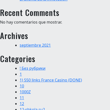
Recent Comments
No hay comentarios que mostrar.
Archives
septiembre 2021
Categories
! Без рубрики
1
1) 550 links France Casino (DONE)
10
1000Z
11
12
12-shkola.ru2