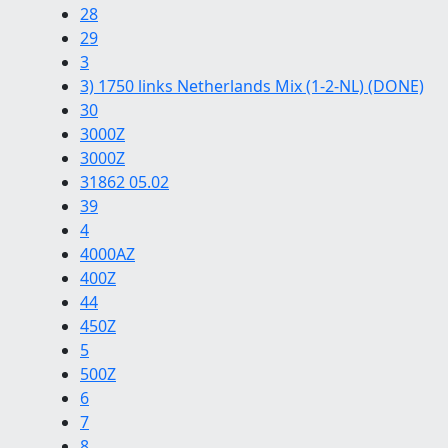
28
29
3
3) 1750 links Netherlands Mix (1-2-NL) (DONE)
30
3000Z
3000Z
31862 05.02
39
4
4000AZ
400Z
44
450Z
5
500Z
6
7
8