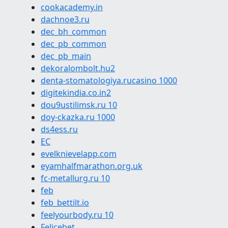
cookacademy.in
dachnoe3.ru
dec_bh_common
dec_pb_common
dec_pb_main
dekoralombolt.hu2
denta-stomatologiya.rucasino 1000
digitekindia.co.in2
dou9ustilimsk.ru 10
doy-ckazka.ru 1000
ds4ess.ru
EC
evelknievelapp.com
eyamhalfmarathon.org.uk
fc-metallurg.ru 10
feb
feb_bettilt.io
feelyourbody.ru 10
Felicebet