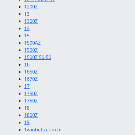
1200Z
13
1300Z
14
15
1500AZ
1500Z
1500Z 50-50
16
1650Z
1670Z
17
1750Z
1750Z
18
1800Z
19
1winbets.com.br