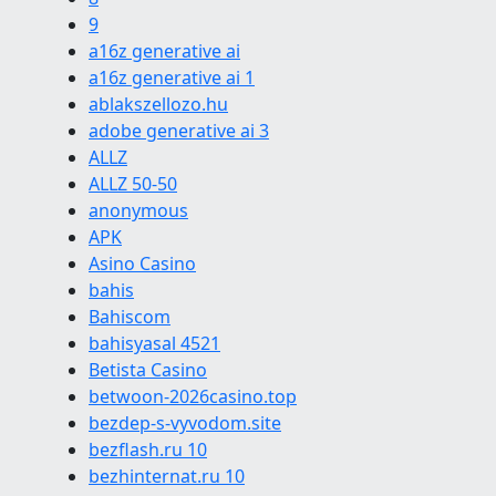
9
a16z generative ai
a16z generative ai 1
ablakszellozo.hu
adobe generative ai 3
ALLZ
ALLZ 50-50
anonymous
APK
Asino Casino
bahis
Bahiscom
bahisyasal 4521
Betista Casino
betwoon-2026casino.top
bezdep-s-vyvodom.site
bezflash.ru 10
bezhinternat.ru 10