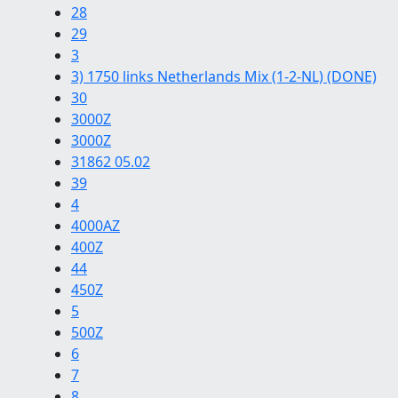
28
29
3
3) 1750 links Netherlands Mix (1-2-NL) (DONE)
30
3000Z
3000Z
31862 05.02
39
4
4000AZ
400Z
44
450Z
5
500Z
6
7
8