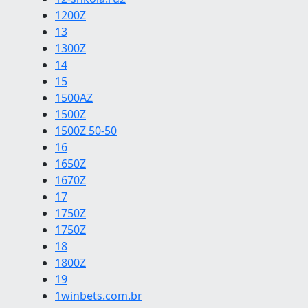
1200Z
13
1300Z
14
15
1500AZ
1500Z
1500Z 50-50
16
1650Z
1670Z
17
1750Z
1750Z
18
1800Z
19
1winbets.com.br