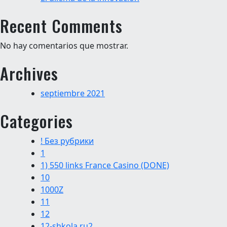
Recent Comments
No hay comentarios que mostrar.
Archives
septiembre 2021
Categories
! Без рубрики
1
1) 550 links France Casino (DONE)
10
1000Z
11
12
12-shkola.ru2