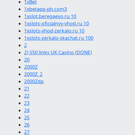
1xBet
1xbetapp-ph.com3
1xslot.beregaevo.ru 10
1xslots-oficialnyy-vhod.ru 10
1xslots-vhod-zerkalo.ru 10
1xslots-zerkalo-skachat.ru 100
2
2) 550 links UK Casino (DONE)
20
2000Z
2000Z_2
2000Zdp
21
22
23
24
25
26
27