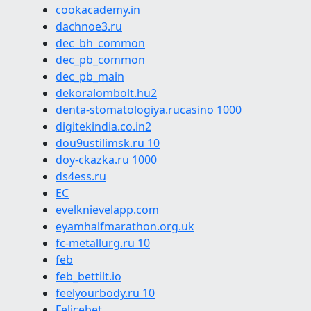
cookacademy.in
dachnoe3.ru
dec_bh_common
dec_pb_common
dec_pb_main
dekoralombolt.hu2
denta-stomatologiya.rucasino 1000
digitekindia.co.in2
dou9ustilimsk.ru 10
doy-ckazka.ru 1000
ds4ess.ru
EC
evelknievelapp.com
eyamhalfmarathon.org.uk
fc-metallurg.ru 10
feb
feb_bettilt.io
feelyourbody.ru 10
Felicebet