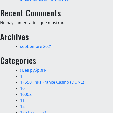
Recent Comments
No hay comentarios que mostrar.
Archives
septiembre 2021
Categories
! Без рубрики
1
1) 550 links France Casino (DONE)
10
1000Z
11
12
12-shkola.ru2