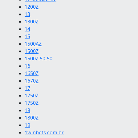
1200Z
13
1300Z
14
15
1500AZ
1500Z
1500Z 50-50
16
1650Z
1670Z
17
1750Z
1750Z
18
1800Z
19
1winbets.com.br