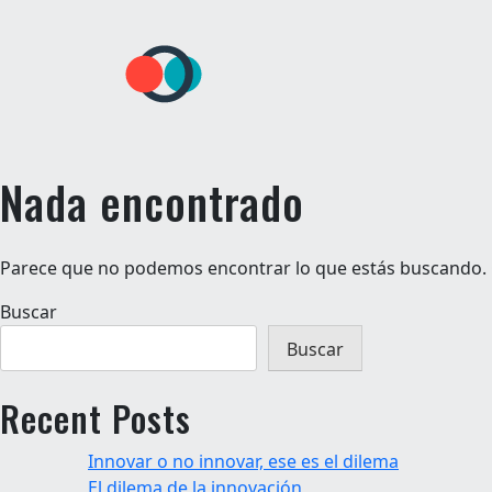
Skip
to
content
Nada encontrado
Parece que no podemos encontrar lo que estás buscando. 
Buscar
Buscar
Recent Posts
Innovar o no innovar, ese es el dilema
El dilema de la innovación