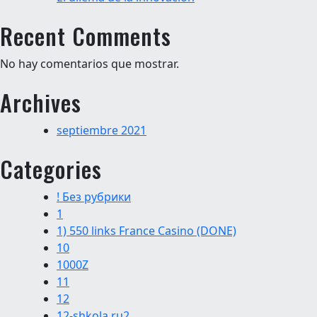
Recent Comments
No hay comentarios que mostrar.
Archives
septiembre 2021
Categories
! Без рубрики
1
1) 550 links France Casino (DONE)
10
1000Z
11
12
12-shkola.ru2