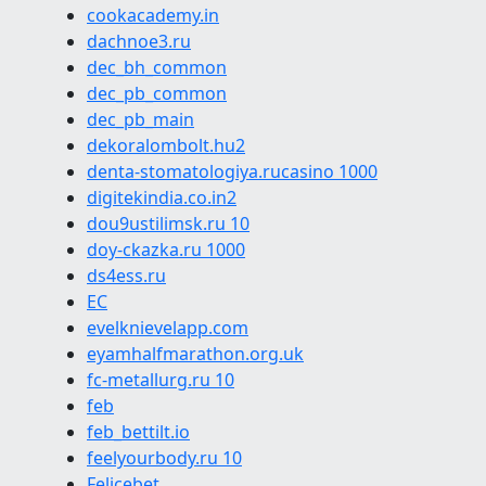
cookacademy.in
dachnoe3.ru
dec_bh_common
dec_pb_common
dec_pb_main
dekoralombolt.hu2
denta-stomatologiya.rucasino 1000
digitekindia.co.in2
dou9ustilimsk.ru 10
doy-ckazka.ru 1000
ds4ess.ru
EC
evelknievelapp.com
eyamhalfmarathon.org.uk
fc-metallurg.ru 10
feb
feb_bettilt.io
feelyourbody.ru 10
Felicebet