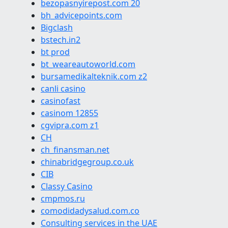
bezopasnyirepost.com 20
bh_advicepoints.com
Bigclash
bstech.in2
bt prod
bt_weareautoworld.com
bursamedikalteknik.com z2
canli casino
casinofast
casinom 12855
cgvipra.com z1
CH
ch_finansman.net
chinabridgegroup.co.uk
CIB
Classy Casino
cmpmos.ru
comodidadysalud.com.co
Consulting services in the UAE