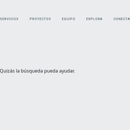
SERVICIOS
PROYECTOS
EQUIPO
EXPLORA
CONECTA
Quizás la búsqueda pueda ayudar.