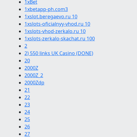
1xBet
1xbetapp-ph.com3
1xslot.beregaevo.ru 10
1xslots-oficialnyy-vhod.ru 10
1xslots-vhod-zerkalo.ru 10
1xslots-zerkalo-skachat.ru 100
2
2) 550 links UK Casino (DONE)
20
2000Z
2000Z_2
2000Zdp
21
22
23
24
25
26
27