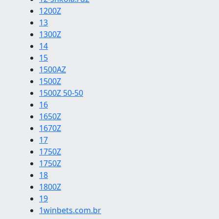
1200Z
13
1300Z
14
15
1500AZ
1500Z
1500Z 50-50
16
1650Z
1670Z
17
1750Z
1750Z
18
1800Z
19
1winbets.com.br