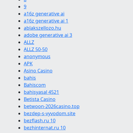
9
a16z generative ai
a16z generative ai 1
ablakszellozo.hu
adobe generative ai 3
ALLZ
ALLZ 50-50
anonymous
APK
Asino Casino
bahis
Bahiscom
bahisyasal 4521
Betista Casino
betwoon-2026casino.top
bezdep-s-vyvodom.site
bezflash.ru 10
bezhinternat.ru 10