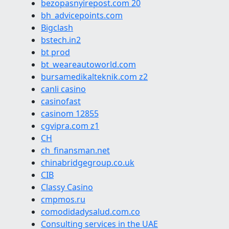
bezopasnyirepost.com 20
bh_advicepoints.com
Bigclash
bstech.in2
bt prod
bt_weareautoworld.com
bursamedikalteknik.com z2
canli casino
casinofast
casinom 12855
cgvipra.com z1
CH
ch_finansman.net
chinabridgegroup.co.uk
CIB
Classy Casino
cmpmos.ru
comodidadysalud.com.co
Consulting services in the UAE