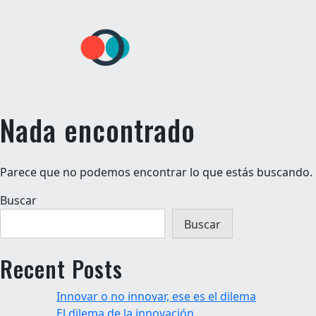
Skip
to
content
Nada encontrado
Parece que no podemos encontrar lo que estás buscando. 
Buscar
Buscar
Recent Posts
Innovar o no innovar, ese es el dilema
El dilema de la innovación