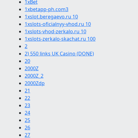
1xBet
1xbetapp-ph.com3
1xslot.beregaevo.ru 10
1xslots-oficialnyy-vhod.ru 10
1xslots-vhod-zerkalo.ru 10
1xslots-zerkalo-skachat.ru 100
2
2) 550 links UK Casino (DONE)
20
2000Z
2000Z_2
2000Zdp
21
22
23
24
25
26
27