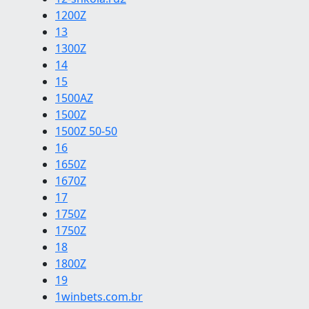
1200Z
13
1300Z
14
15
1500AZ
1500Z
1500Z 50-50
16
1650Z
1670Z
17
1750Z
1750Z
18
1800Z
19
1winbets.com.br