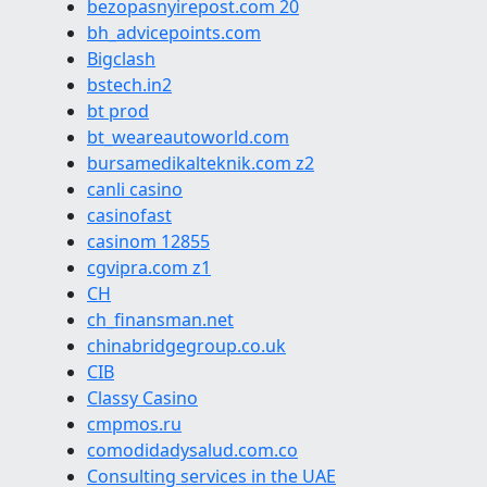
bezopasnyirepost.com 20
bh_advicepoints.com
Bigclash
bstech.in2
bt prod
bt_weareautoworld.com
bursamedikalteknik.com z2
canli casino
casinofast
casinom 12855
cgvipra.com z1
CH
ch_finansman.net
chinabridgegroup.co.uk
CIB
Classy Casino
cmpmos.ru
comodidadysalud.com.co
Consulting services in the UAE