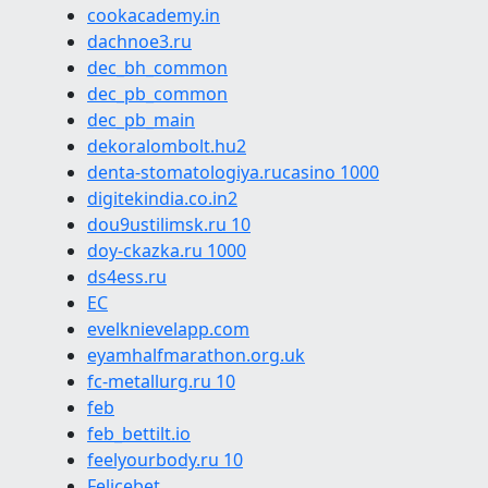
cookacademy.in
dachnoe3.ru
dec_bh_common
dec_pb_common
dec_pb_main
dekoralombolt.hu2
denta-stomatologiya.rucasino 1000
digitekindia.co.in2
dou9ustilimsk.ru 10
doy-ckazka.ru 1000
ds4ess.ru
EC
evelknievelapp.com
eyamhalfmarathon.org.uk
fc-metallurg.ru 10
feb
feb_bettilt.io
feelyourbody.ru 10
Felicebet