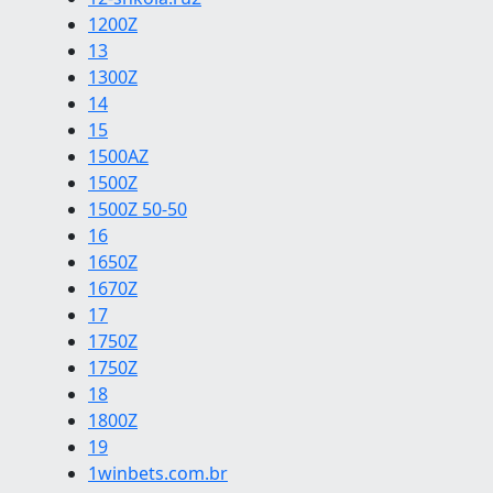
1200Z
13
1300Z
14
15
1500AZ
1500Z
1500Z 50-50
16
1650Z
1670Z
17
1750Z
1750Z
18
1800Z
19
1winbets.com.br