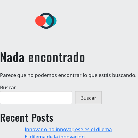
Skip
to
content
Nada encontrado
Parece que no podemos encontrar lo que estás buscando. 
Buscar
Buscar
Recent Posts
Innovar o no innovar, ese es el dilema
El dilema de la innovación