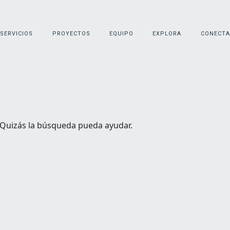
SERVICIOS
PROYECTOS
EQUIPO
EXPLORA
CONECTA
Quizás la búsqueda pueda ayudar.