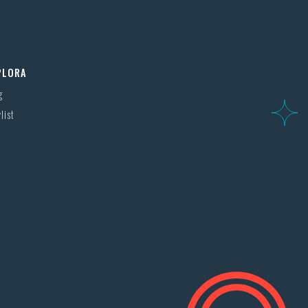
PLORA
g
list