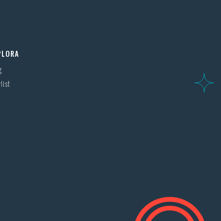
PLORA
g
list